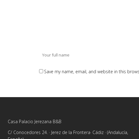
Save my name, email, and website in this brows
Casa Palacio Jerezana B&B
C/ Conocedores 24. · Jerez de la Frontera· Cádiz · (Andalucía,