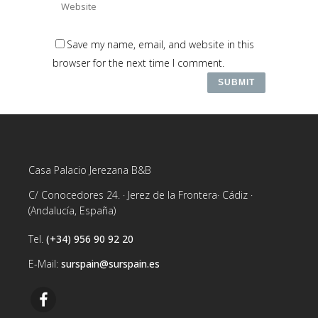
Save my name, email, and website in this
browser for the next time I comment.
Casa Palacio Jerezana B&B
C/ Conocedores 24. · Jerez de la Frontera· Cádiz ·
(Andalucía, España)
Tel.
(+34) 956 90 92 20
E-Mail:
surspain@surspain.es